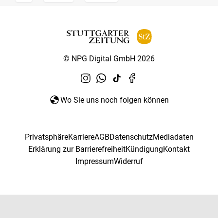
© NPG Digital GmbH 2026
Wo Sie uns noch folgen können
Privatsphäre
Karriere
AGB
Datenschutz
Mediadaten
Erklärung zur Barrierefreiheit
Kündigung
Kontakt
Impressum
Widerruf