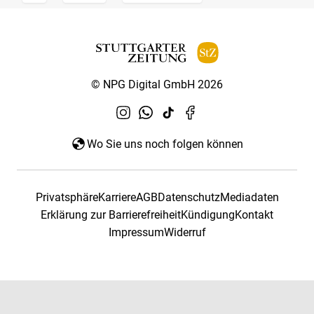
© NPG Digital GmbH 2026
Wo Sie uns noch folgen können
Privatsphäre
Karriere
AGB
Datenschutz
Mediadaten
Erklärung zur Barrierefreiheit
Kündigung
Kontakt
Impressum
Widerruf