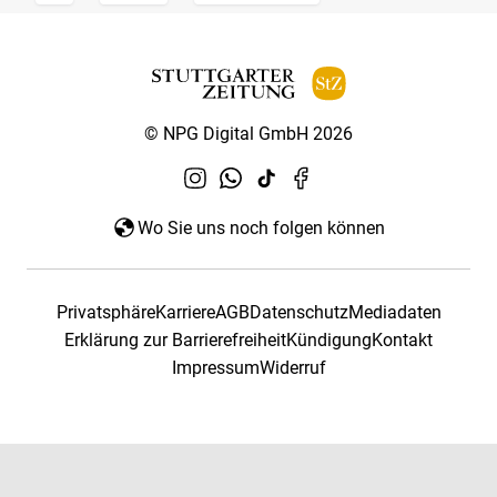
© NPG Digital GmbH 2026
Wo Sie uns noch folgen können
Privatsphäre
Karriere
AGB
Datenschutz
Mediadaten
Erklärung zur Barrierefreiheit
Kündigung
Kontakt
Impressum
Widerruf