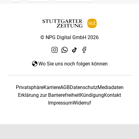
© NPG Digital GmbH 2026
Wo Sie uns noch folgen können
Privatsphäre
Karriere
AGB
Datenschutz
Mediadaten
Erklärung zur Barrierefreiheit
Kündigung
Kontakt
Impressum
Widerruf