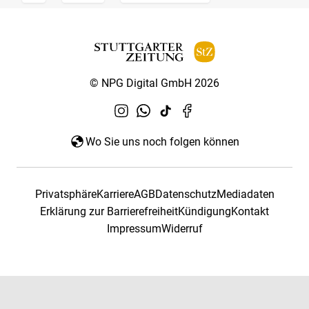
© NPG Digital GmbH 2026
Wo Sie uns noch folgen können
Privatsphäre
Karriere
AGB
Datenschutz
Mediadaten
Erklärung zur Barrierefreiheit
Kündigung
Kontakt
Impressum
Widerruf