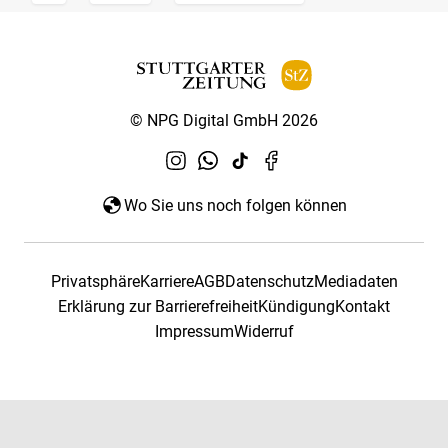
© NPG Digital GmbH 2026
Wo Sie uns noch folgen können
Privatsphäre
Karriere
AGB
Datenschutz
Mediadaten
Erklärung zur Barrierefreiheit
Kündigung
Kontakt
Impressum
Widerruf