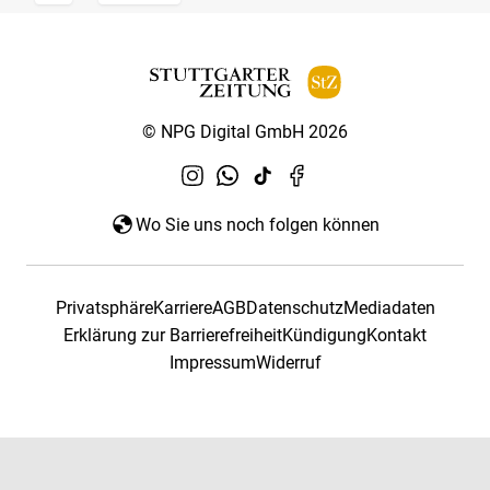
© NPG Digital GmbH 2026
Wo Sie uns noch folgen können
Privatsphäre
Karriere
AGB
Datenschutz
Mediadaten
Erklärung zur Barrierefreiheit
Kündigung
Kontakt
Impressum
Widerruf