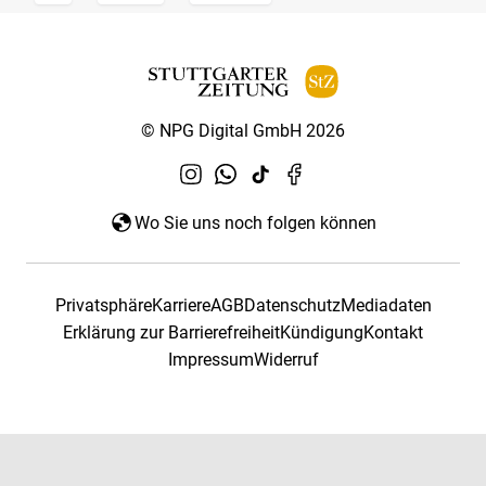
© NPG Digital GmbH 2026
Wo Sie uns noch folgen können
Privatsphäre
Karriere
AGB
Datenschutz
Mediadaten
Erklärung zur Barrierefreiheit
Kündigung
Kontakt
Impressum
Widerruf