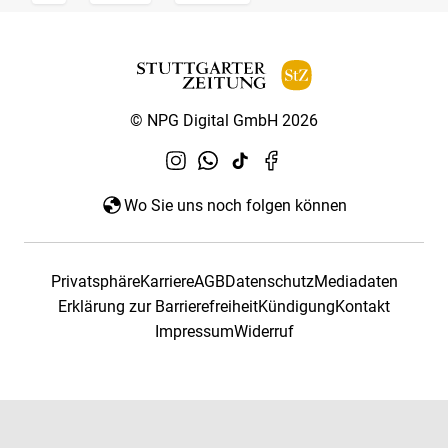
© NPG Digital GmbH 2026
Wo Sie uns noch folgen können
Privatsphäre
Karriere
AGB
Datenschutz
Mediadaten
Erklärung zur Barrierefreiheit
Kündigung
Kontakt
Impressum
Widerruf