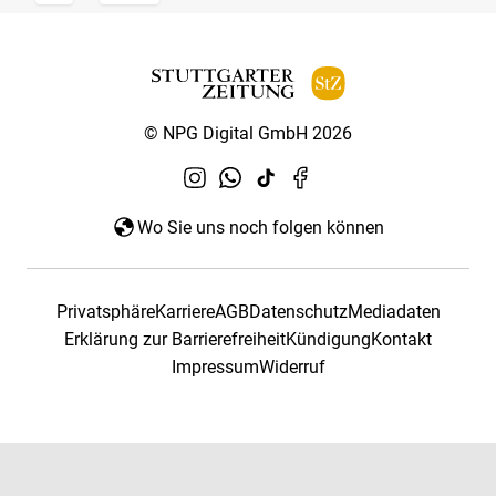
© NPG Digital GmbH 2026
Wo Sie uns noch folgen können
Privatsphäre
Karriere
AGB
Datenschutz
Mediadaten
Erklärung zur Barrierefreiheit
Kündigung
Kontakt
Impressum
Widerruf