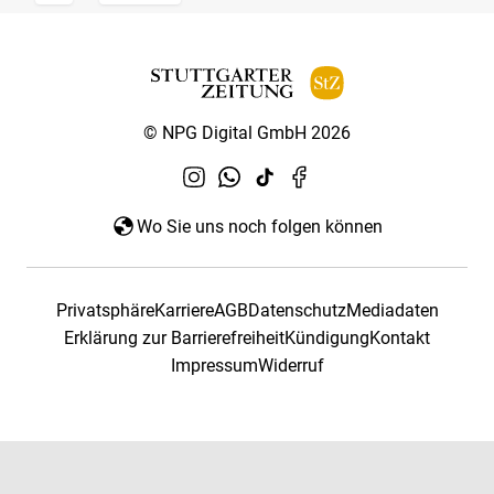
© NPG Digital GmbH 2026
Wo Sie uns noch folgen können
Privatsphäre
Karriere
AGB
Datenschutz
Mediadaten
Erklärung zur Barrierefreiheit
Kündigung
Kontakt
Impressum
Widerruf