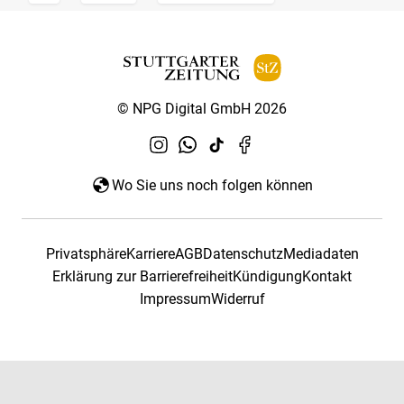
© NPG Digital GmbH 2026
Wo Sie uns noch folgen können
Privatsphäre
Karriere
AGB
Datenschutz
Mediadaten
Erklärung zur Barrierefreiheit
Kündigung
Kontakt
Impressum
Widerruf