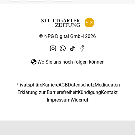
© NPG Digital GmbH 2026
Wo Sie uns noch folgen können
Privatsphäre
Karriere
AGB
Datenschutz
Mediadaten
Erklärung zur Barrierefreiheit
Kündigung
Kontakt
Impressum
Widerruf