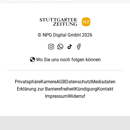
© NPG Digital GmbH 2026
Wo Sie uns noch folgen können
Privatsphäre
Karriere
AGB
Datenschutz
Mediadaten
Erklärung zur Barrierefreiheit
Kündigung
Kontakt
Impressum
Widerruf