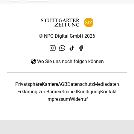
© NPG Digital GmbH 2026
Wo Sie uns noch folgen können
Privatsphäre
Karriere
AGB
Datenschutz
Mediadaten
Erklärung zur Barrierefreiheit
Kündigung
Kontakt
Impressum
Widerruf