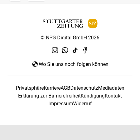
© NPG Digital GmbH 2026
Wo Sie uns noch folgen können
Privatsphäre
Karriere
AGB
Datenschutz
Mediadaten
Erklärung zur Barrierefreiheit
Kündigung
Kontakt
Impressum
Widerruf