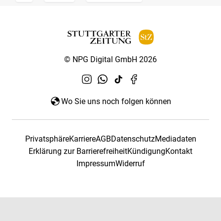
© NPG Digital GmbH 2026
Wo Sie uns noch folgen können
Privatsphäre
Karriere
AGB
Datenschutz
Mediadaten
Erklärung zur Barrierefreiheit
Kündigung
Kontakt
Impressum
Widerruf