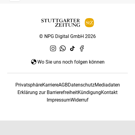
© NPG Digital GmbH 2026
Wo Sie uns noch folgen können
Privatsphäre
Karriere
AGB
Datenschutz
Mediadaten
Erklärung zur Barrierefreiheit
Kündigung
Kontakt
Impressum
Widerruf