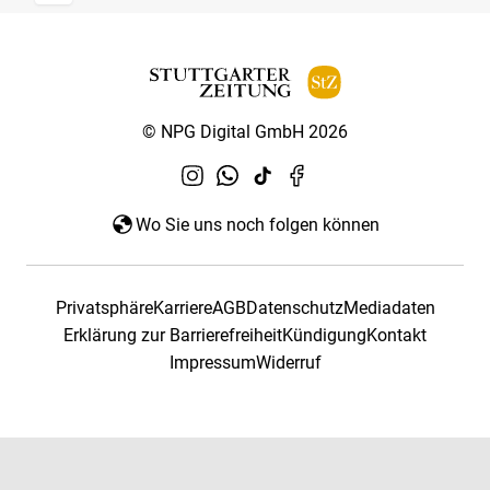
© NPG Digital GmbH 2026
Wo Sie uns noch folgen können
Privatsphäre
Karriere
AGB
Datenschutz
Mediadaten
Erklärung zur Barrierefreiheit
Kündigung
Kontakt
Impressum
Widerruf