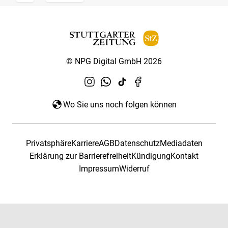
© NPG Digital GmbH 2026
Wo Sie uns noch folgen können
Privatsphäre
Karriere
AGB
Datenschutz
Mediadaten
Erklärung zur Barrierefreiheit
Kündigung
Kontakt
Impressum
Widerruf