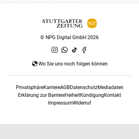
© NPG Digital GmbH 2026
Wo Sie uns noch folgen können
Privatsphäre
Karriere
AGB
Datenschutz
Mediadaten
Erklärung zur Barrierefreiheit
Kündigung
Kontakt
Impressum
Widerruf