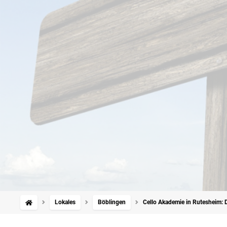
Lokales
Böblingen
Cello Akademie in Rutesheim: Da