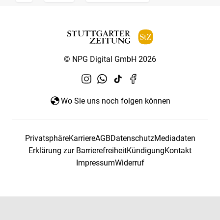
© NPG Digital GmbH 2026
Wo Sie uns noch folgen können
Privatsphäre
Karriere
AGB
Datenschutz
Mediadaten
Erklärung zur Barrierefreiheit
Kündigung
Kontakt
Impressum
Widerruf