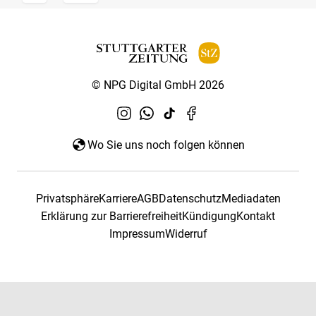
© NPG Digital GmbH 2026
Wo Sie uns noch folgen können
Privatsphäre
Karriere
AGB
Datenschutz
Mediadaten
Erklärung zur Barrierefreiheit
Kündigung
Kontakt
Impressum
Widerruf