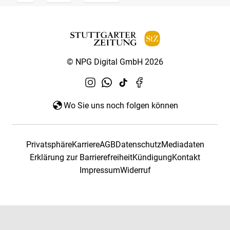
© NPG Digital GmbH 2026
Wo Sie uns noch folgen können
Privatsphäre
Karriere
AGB
Datenschutz
Mediadaten
Erklärung zur Barrierefreiheit
Kündigung
Kontakt
Impressum
Widerruf