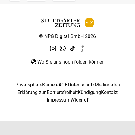
© NPG Digital GmbH 2026
Wo Sie uns noch folgen können
Privatsphäre
Karriere
AGB
Datenschutz
Mediadaten
Erklärung zur Barrierefreiheit
Kündigung
Kontakt
Impressum
Widerruf