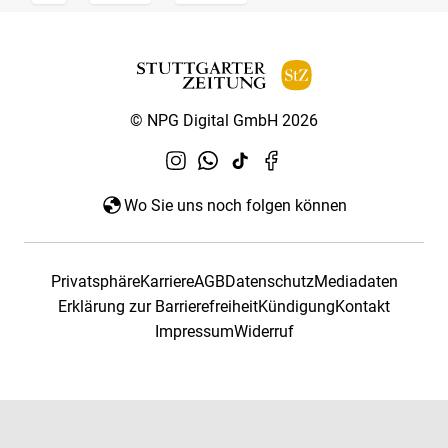
© NPG Digital GmbH 2026
Wo Sie uns noch folgen können
Privatsphäre
Karriere
AGB
Datenschutz
Mediadaten
Erklärung zur Barrierefreiheit
Kündigung
Kontakt
Impressum
Widerruf