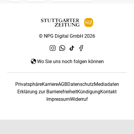
© NPG Digital GmbH 2026
Wo Sie uns noch folgen können
Privatsphäre
Karriere
AGB
Datenschutz
Mediadaten
Erklärung zur Barrierefreiheit
Kündigung
Kontakt
Impressum
Widerruf