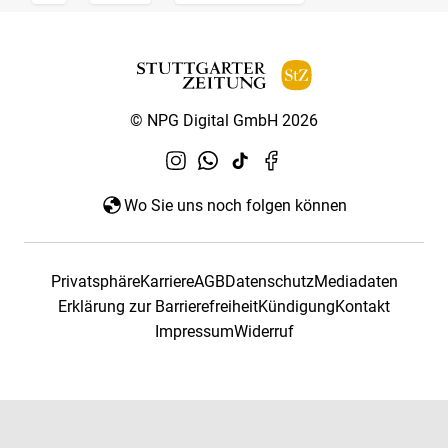
© NPG Digital GmbH 2026
Wo Sie uns noch folgen können
Privatsphäre
Karriere
AGB
Datenschutz
Mediadaten
Erklärung zur Barrierefreiheit
Kündigung
Kontakt
Impressum
Widerruf