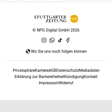
© NPG Digital GmbH 2026
Wo Sie uns noch folgen können
Privatsphäre
Karriere
AGB
Datenschutz
Mediadaten
Erklärung zur Barrierefreiheit
Kündigung
Kontakt
Impressum
Widerruf