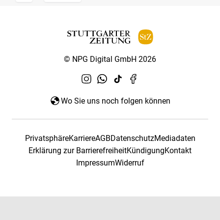
© NPG Digital GmbH 2026
Wo Sie uns noch folgen können
Privatsphäre
Karriere
AGB
Datenschutz
Mediadaten
Erklärung zur Barrierefreiheit
Kündigung
Kontakt
Impressum
Widerruf