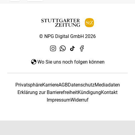
© NPG Digital GmbH 2026
Wo Sie uns noch folgen können
Privatsphäre
Karriere
AGB
Datenschutz
Mediadaten
Erklärung zur Barrierefreiheit
Kündigung
Kontakt
Impressum
Widerruf