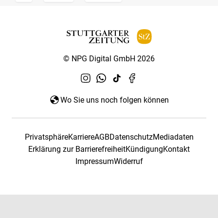
© NPG Digital GmbH 2026
Wo Sie uns noch folgen können
Privatsphäre
Karriere
AGB
Datenschutz
Mediadaten
Erklärung zur Barrierefreiheit
Kündigung
Kontakt
Impressum
Widerruf