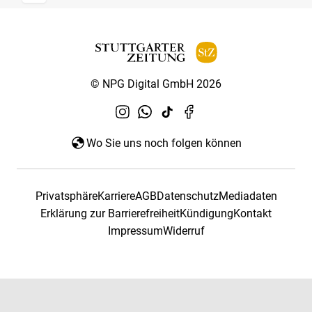
© NPG Digital GmbH 2026
Wo Sie uns noch folgen können
Privatsphäre
Karriere
AGB
Datenschutz
Mediadaten
Erklärung zur Barrierefreiheit
Kündigung
Kontakt
Impressum
Widerruf