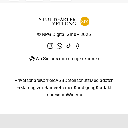
© NPG Digital GmbH 2026
Wo Sie uns noch folgen können
Privatsphäre
Karriere
AGB
Datenschutz
Mediadaten
Erklärung zur Barrierefreiheit
Kündigung
Kontakt
Impressum
Widerruf