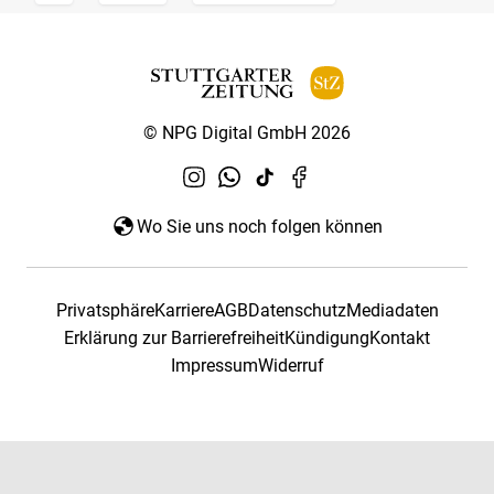
© NPG Digital GmbH 2026
Wo Sie uns noch folgen können
Privatsphäre
Karriere
AGB
Datenschutz
Mediadaten
Erklärung zur Barrierefreiheit
Kündigung
Kontakt
Impressum
Widerruf