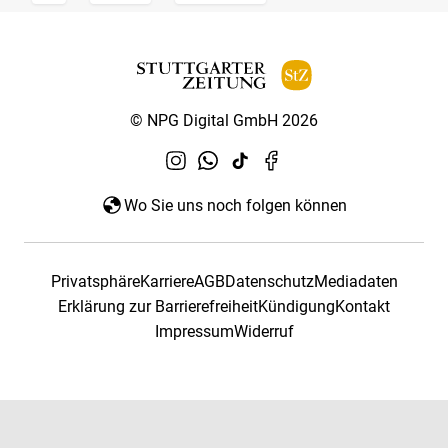
© NPG Digital GmbH 2026
Wo Sie uns noch folgen können
Privatsphäre
Karriere
AGB
Datenschutz
Mediadaten
Erklärung zur Barrierefreiheit
Kündigung
Kontakt
Impressum
Widerruf