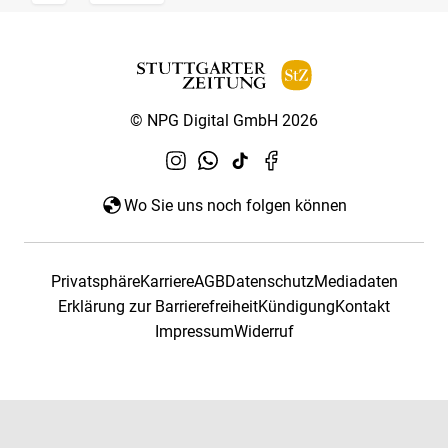
© NPG Digital GmbH 2026
Wo Sie uns noch folgen können
Privatsphäre
Karriere
AGB
Datenschutz
Mediadaten
Erklärung zur Barrierefreiheit
Kündigung
Kontakt
Impressum
Widerruf