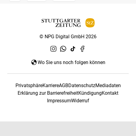
© NPG Digital GmbH 2026
Wo Sie uns noch folgen können
Privatsphäre
Karriere
AGB
Datenschutz
Mediadaten
Erklärung zur Barrierefreiheit
Kündigung
Kontakt
Impressum
Widerruf