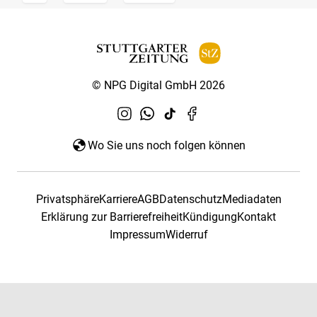
© NPG Digital GmbH 2026
Wo Sie uns noch folgen können
Privatsphäre
Karriere
AGB
Datenschutz
Mediadaten
Erklärung zur Barrierefreiheit
Kündigung
Kontakt
Impressum
Widerruf