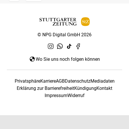
© NPG Digital GmbH 2026
Wo Sie uns noch folgen können
Privatsphäre
Karriere
AGB
Datenschutz
Mediadaten
Erklärung zur Barrierefreiheit
Kündigung
Kontakt
Impressum
Widerruf