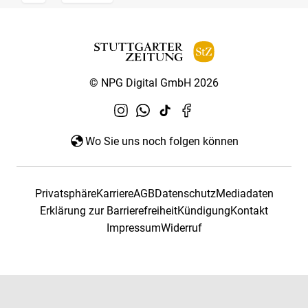
© NPG Digital GmbH 2026
Wo Sie uns noch folgen können
Privatsphäre
Karriere
AGB
Datenschutz
Mediadaten
Erklärung zur Barrierefreiheit
Kündigung
Kontakt
Impressum
Widerruf