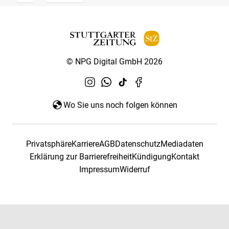
© NPG Digital GmbH 2026
Wo Sie uns noch folgen können
Privatsphäre
Karriere
AGB
Datenschutz
Mediadaten
Erklärung zur Barrierefreiheit
Kündigung
Kontakt
Impressum
Widerruf