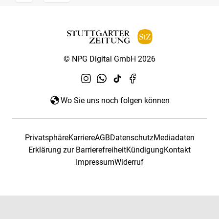
© NPG Digital GmbH 2026
Wo Sie uns noch folgen können
Privatsphäre
Karriere
AGB
Datenschutz
Mediadaten
Erklärung zur Barrierefreiheit
Kündigung
Kontakt
Impressum
Widerruf