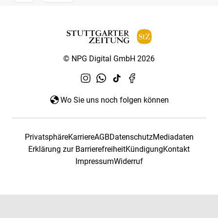
© NPG Digital GmbH 2026
Wo Sie uns noch folgen können
Privatsphäre
Karriere
AGB
Datenschutz
Mediadaten
Erklärung zur Barrierefreiheit
Kündigung
Kontakt
Impressum
Widerruf