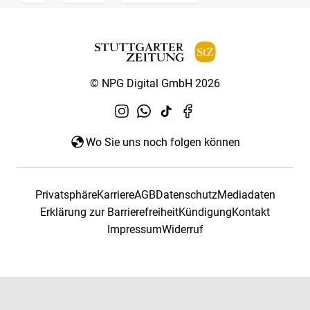
© NPG Digital GmbH 2026
Wo Sie uns noch folgen können
Privatsphäre
Karriere
AGB
Datenschutz
Mediadaten
Erklärung zur Barrierefreiheit
Kündigung
Kontakt
Impressum
Widerruf