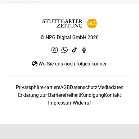
© NPG Digital GmbH 2026
Wo Sie uns noch folgen können
Privatsphäre
Karriere
AGB
Datenschutz
Mediadaten
Erklärung zur Barrierefreiheit
Kündigung
Kontakt
Impressum
Widerruf