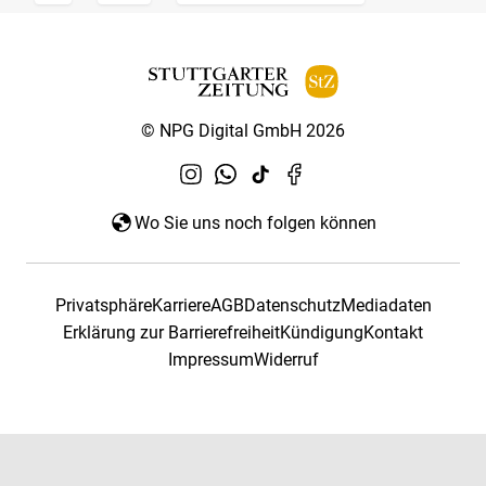
© NPG Digital GmbH 2026
Wo Sie uns noch folgen können
Privatsphäre
Karriere
AGB
Datenschutz
Mediadaten
Erklärung zur Barrierefreiheit
Kündigung
Kontakt
Impressum
Widerruf