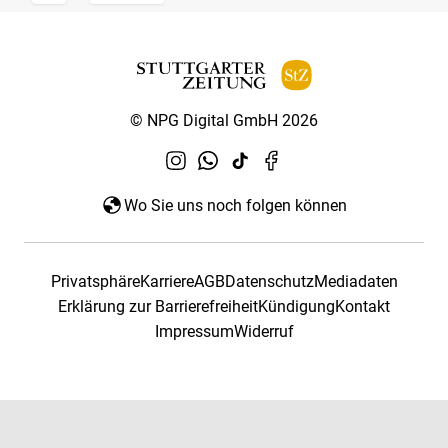
© NPG Digital GmbH 2026
Wo Sie uns noch folgen können
Privatsphäre
Karriere
AGB
Datenschutz
Mediadaten
Erklärung zur Barrierefreiheit
Kündigung
Kontakt
Impressum
Widerruf