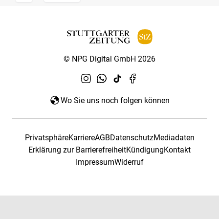
© NPG Digital GmbH 2026
Wo Sie uns noch folgen können
Privatsphäre
Karriere
AGB
Datenschutz
Mediadaten
Erklärung zur Barrierefreiheit
Kündigung
Kontakt
Impressum
Widerruf